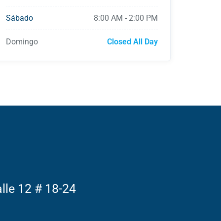
Sábado
8:00 AM
-
2:00 PM
Domingo
Closed All Day
alle 12 # 18-24