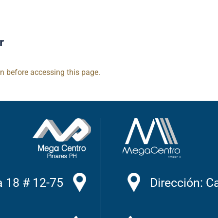
r
in before accessing this page.
a 18 # 12-75
Dirección: C