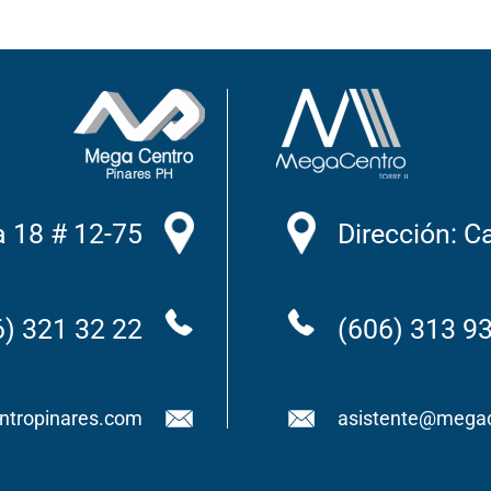
a 18 # 12-75
Dirección: C
6) 321 32 22
(606) 313 9
ntropinares.com
asistente@megac